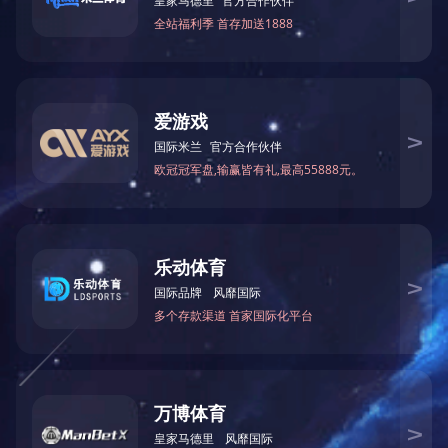
第五、第六、第七党小组
获得优秀奖。