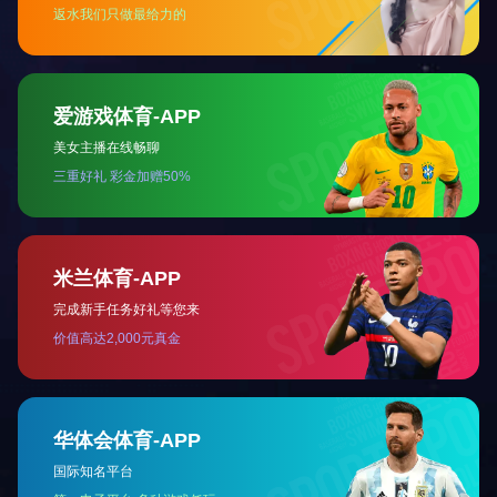
主办单位：世界杯（中国） 电话：04
网站简介 | 网
星空网官方站入口
|
开云网页版登录入口
|
乐鱼网页版登录入口
|
世界杯官网
|
世界杯