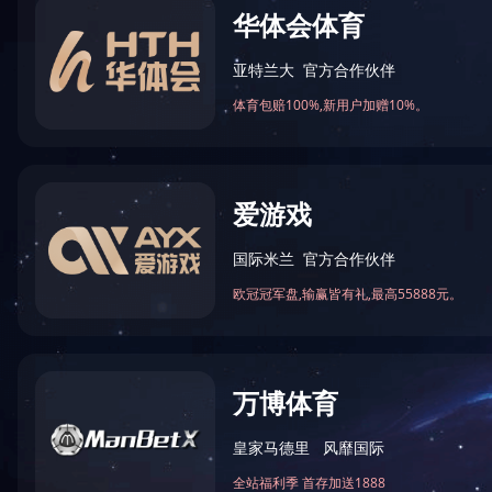
主办单位：世界杯（中国）
网站
星空网官方站入口
|
开云网页版登录入口
|
乐鱼网页版登录入口
|
世界杯官网
|
世界杯