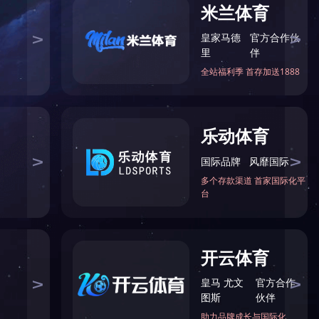
u@imnu.edu.cn
系我们