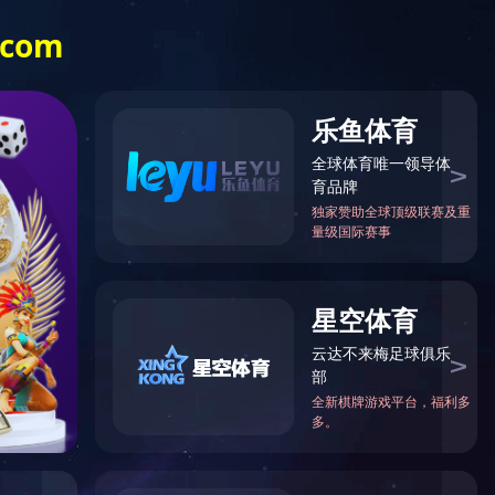
师大世界杯官方网站
|
信息门户
|
电子邮件
|
图书馆
|
VPN
教务教学
团学工作
教学质量监控
您的位置：
世界杯官方网站
→
人才培养
→ 正文