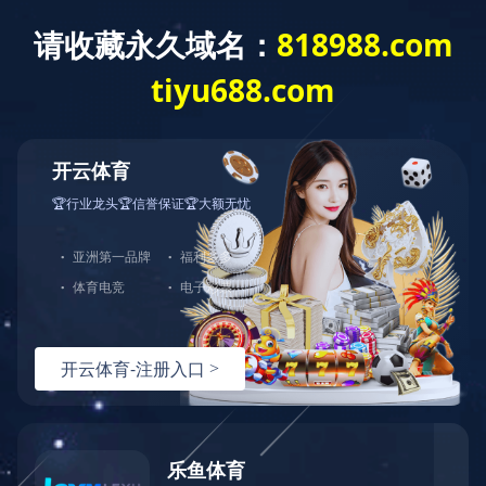
世界杯官方网站
学院概况
党建工作
阅读新闻
【世界杯官方网