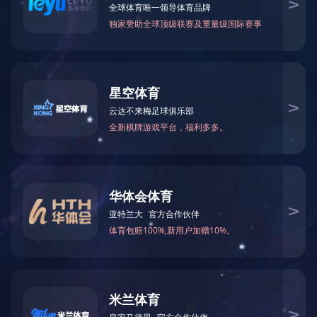
0/0
上页
1
下页
机构设置
现任领导
师资队伍
场馆设施
主办单位：世界杯（中国） 电话：04
网站简介 | 网